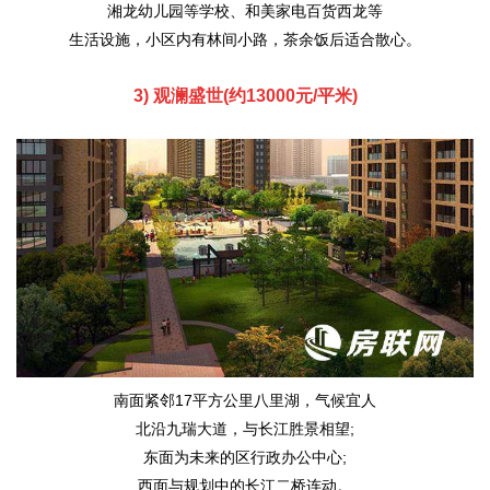
湘龙幼儿园等学校、和美家电百货西龙等
生活设施，小区内有林间小路，茶余饭后适合散心。
3) 观澜盛世(约13000元/平米)
南面紧邻17平方公里八里湖，气候宜人
北沿九瑞大道，与长江胜景相望;
东面为未来的区行政办公中心;
西面与规划中的长江二桥连动。