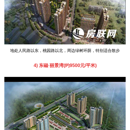
地处人民路以东，桃园路以北，周边绿树环荫，特别适合散步
4) 东磁·丽景湾(约9500元/平米)