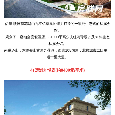
信华·映日荷花是由九江信华集团倾力打造的一项纯生态式的私属会
馆。
规划了一座铂金度假酒店、51000平高尔夫练习球场以及81栋生态
私属会馆。
南眺庐山，东临登山古道九莲路，西靠105国道，北接城市二级主干
道十里大道。
4) 远洲九悦庭(
约8400元/平米
)