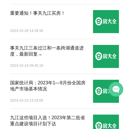
匿名
158*****522
08-06 00:13
重要通知！事关九江买房！
匿名
183*****998
08-05 17:47
匿名
139*****109
08-05 05:59
2023-10-28 14:39:30
匿名
187*****827
08-05 00:26
事关九江三条过江和一条跨湖通道进
匿名
158*****384
08-04 19:35
度，最新回复→
匿名
138*****692
08-04 15:39
2023-10-24 09:45:18
匿名
177*****303
08-04 15:24
国家统计局：2023年1—9月份全国房
匿名
137*****068
08-04 15:14
地产市场基本情况
2023-10-23 13:18:00
九江这些项目入选！2023年第二批省
重点建设项目计划下达