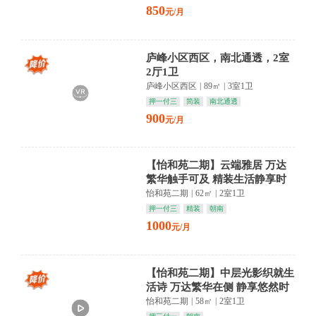
850
元/月
庐峰小区西区，南北通透，2室
2厅1卫
庐峰小区西区
|
89㎡
|
3室1卫
押一付三
简装
南北通透
900
元/月
【怡和苑二期】云端雅居 万达
繁华触手可及 精装生活静享时
光
怡和苑二期
|
62㎡
|
2室1卫
押一付三
精装
朝南
1000
元/月
【怡和苑二期】中层光影织就生
活诗 万达繁华在侧 静享悠然时
光
怡和苑二期
|
58㎡
|
2室1卫