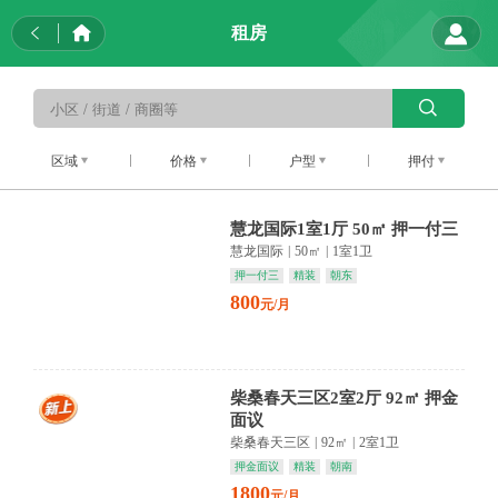
租房
区域
价格
户型
押付
慧龙国际1室1厅 50㎡ 押一付三
慧龙国际
|
50㎡
|
1室1卫
押一付三
精装
朝东
800
元/月
柴桑春天三区2室2厅 92㎡ 押金
面议
柴桑春天三区
|
92㎡
|
2室1卫
押金面议
精装
朝南
1800
元/月