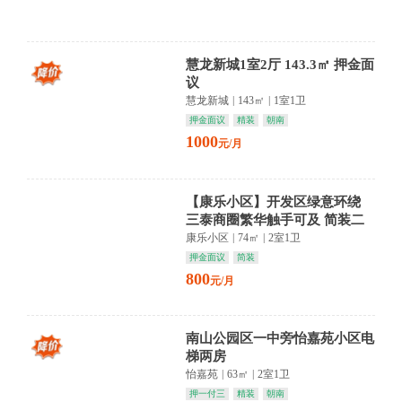
慧龙新城1室2厅 143.3㎡ 押金面
议
慧龙新城
|
143㎡
|
1室1卫
押金面议
精装
朝南
1000
元/月
【康乐小区】开发区绿意环绕
三泰商圈繁华触手可及 简装二
层静享生活
康乐小区
|
74㎡
|
2室1卫
押金面议
简装
800
元/月
南山公园区一中旁怡嘉苑小区电
梯两房
怡嘉苑
|
63㎡
|
2室1卫
押一付三
精装
朝南