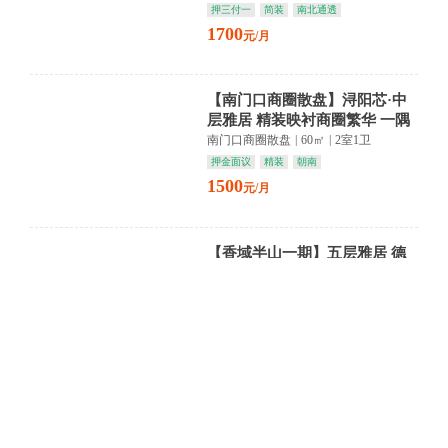
押三付一
简装
南北通透
1700
元/月
【南门口商圈散盘】浔阳芯·中
层雅居 精装映衬商圈繁华 一隅
静享都市脉动
南门口商圈散盘
|
60㎡
|
2室1卫
押金面议
精装
朝南
1500
元/月
【香域半山一期】五层雅居 德
化路繁华触手可及 精装生活静
享时光
香域半山一期
|
115㎡
|
3室1卫
押一付三
精装
朝南
1200
元/月
九方商圈中航城写字楼高端大气
上档次办公设备齐全带两个中央
空调
中航城写字楼
|
100㎡
|
2室0卫