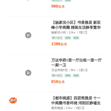
押三付一
朝南
900
元/月
【杨家洼小区】书香雅居 新双
峰小学商圈 精装生活静享繁华
杨家洼小区
|
124㎡
|
3室1卫
押一付三
精装
朝南
1500
元/月
万达华府1室一厅出租一室一厅
一厨一卫
万达华府F区
|
39㎡
|
1室1卫
押一付三
精装
朝南
850
元/月
【都市桃源】四层简雅居 十一
中商圈书香环绕 浔阳区静谧生
活悄然绽放
都市桃源
|
134㎡
|
3室2卫