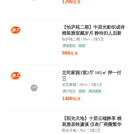
1200
元/月
【怡庐苑二期】中层光影织成诗
精装雅室藏岁月 静待归人启新
章
怡庐苑二期
|
59㎡
|
2室1卫
押金面议
精装
900
元/月
北司家园3室2厅 102㎡ 押一付
三
北司家园
|
102㎡
|
3室1卫
押一付三
精装
南北通透
1400
元/月
【阳光天地】十层云端静享 精
装雅居映濂溪 仪表厂商圈繁华
入梦
阳光天地
|
78㎡
|
2室2卫