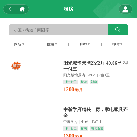
租房
区域
价格
户型
押付
阳光城愉景湾2室2厅 49.06㎡ 押
一付三
阳光城愉景湾
|
49㎡
|
2室1卫
押一付三
精装
朝南
1200
元/月
中瀚学府精装一房，家电家具齐
全
中瀚学府
|
44㎡
|
1室1卫
押一付三
精装
南北通透
1300
元/月