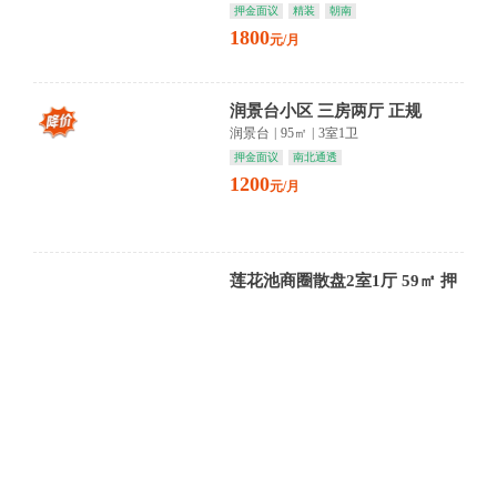
押金面议
精装
朝南
1800
元/月
润景台小区 三房两厅 正规
润景台
|
95㎡
|
3室1卫
押金面议
南北通透
1200
元/月
莲花池商圈散盘2室1厅 59㎡ 押
一付三
莲花池商圈散盘
|
59㎡
|
2室1卫
押一付三
简装
朝南
1000
元/月
海棠园（慧龙长江国际）3室2
厅 113.66㎡ 押金面议
海棠园（慧龙长江国际）
|
114㎡
|
3室2卫