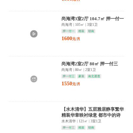
尚海湾3室2厅 104.7㎡ 押一付一
尚海湾
|
105㎡
|
3室1卫
押一付一
精装
朝南
1600
元/月
尚海湾2室2厅 80㎡ 押一付三
尚海湾
|
80㎡
|
2室1卫
押一付三
豪装
南北通透
1550
元/月
【水木清华】五层雅居静享繁华
精装华章映衬绿意 都市中的诗
意栖居
水木清华
|
121㎡
|
3室1卫
押一付三
精装
朝南