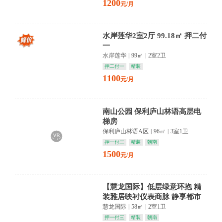
1200
元/月
水岸莲华2室2厅 99.18㎡ 押二付
一
水岸莲华
|
99㎡
|
2室2卫
押二付一
精装
1100
元/月
南山公园 保利庐山林语高层电
梯房
保利庐山林语A区
|
96㎡
|
3室1卫
押一付三
精装
朝南
1500
元/月
【慧龙国际】低层绿意环抱 精
装雅居映衬仪表商脉 静享都市
慢时光
慧龙国际
|
58㎡
|
2室1卫
押一付三
精装
朝南