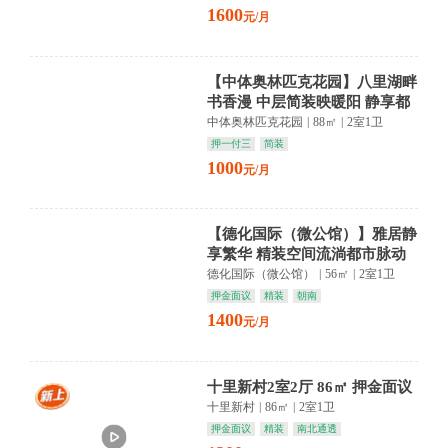
1600
元/月
【中体奥林匹克花园】八里湖畔
书香漫 中层简装映暖阳 静享都
市慢时光
中体奥林匹克花园
|
88㎡
|
2室1卫
押一付三
简装
1000
元/月
【德化国际（微公馆）】雅居静
享繁华 精装空间流淌都市脉动
德化路商圈生活触手
德化国际（微公馆）
|
56㎡
|
2室1卫
押金面议
精装
朝南
1400
元/月
十里新村2室2厅 86㎡ 押金面议
十里新村
|
86㎡
|
2室1卫
押金面议
精装
南北通透