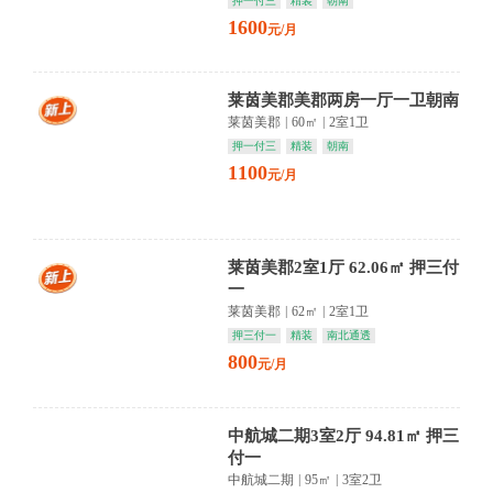
押一付三
精装
朝南
1600
元/月
莱茵美郡美郡两房一厅一卫朝南
莱茵美郡
|
60㎡
|
2室1卫
押一付三
精装
朝南
1100
元/月
莱茵美郡2室1厅 62.06㎡ 押三付
一
莱茵美郡
|
62㎡
|
2室1卫
押三付一
精装
南北通透
800
元/月
中航城二期3室2厅 94.81㎡ 押三
付一
中航城二期
|
95㎡
|
3室2卫