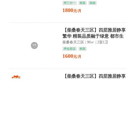
押三付一
精装
朝南
1800
元/月
【柴桑春天三区】四层雅居静享
繁华 精装品质融于绿意 都市生
活悠然启幕
柴桑春天三区
|
90㎡
|
2室1卫
押金面议
精装
1600
元/月
【柴桑春天三区】四层雅居静享
繁华 精装品质融汇生活 柴桑商
圈尽在咫尺
柴桑春天三区
|
90㎡
|
2室1卫
押一付三
精装
朝南
1600
元/月
【水利局宿舍】湖滨书香环绕
精装六层静享 城市繁华与静谧
交织
水利局宿舍
|
120㎡
|
4室1卫