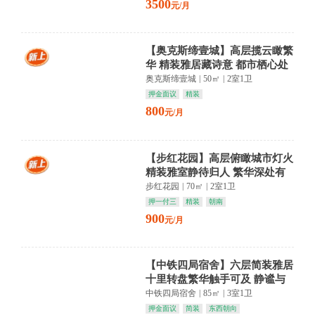
3500
元/月
【奥克斯缔壹城】高层揽云瞰繁
华 精装雅居藏诗意 都市栖心处
奥克斯缔壹城
|
50㎡
|
2室1卫
押金面议
精装
800
元/月
【步红花园】高层俯瞰城市灯火
精装雅室静待归人 繁华深处有
清欢
步红花园
|
70㎡
|
2室1卫
押一付三
精装
朝南
900
元/月
【中铁四局宿舍】六层简装雅居
十里转盘繁华触手可及 静谧与
便利共融
中铁四局宿舍
|
85㎡
|
3室1卫
押金面议
简装
东西朝向