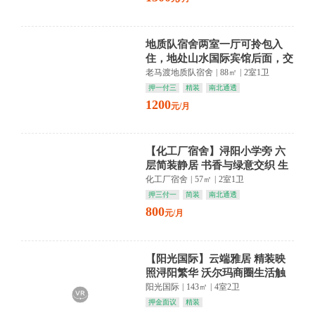
地质队宿舍两室一厅可拎包入
住，地处山水国际宾馆后面，交
通方便，生活配套设备全。
老马渡地质队宿舍
|
88㎡
|
2室1卫
押一付三
精装
南北通透
1200
元/月
【化工厂宿舍】浔阳小学旁 六
层简装静居 书香与绿意交织 生
活悠然自得
化工厂宿舍
|
57㎡
|
2室1卫
押三付一
简装
南北通透
800
元/月
【阳光国际】云端雅居 精装映
照浔阳繁华 沃尔玛商圈生活触
手可及
阳光国际
|
143㎡
|
4室2卫
押金面议
精装