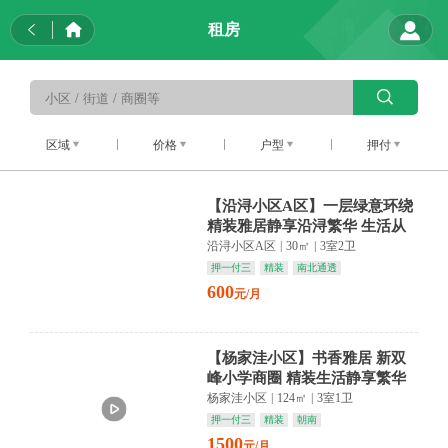
租房
区域
价格
户型
押付
【沿浔小区A区】一层绿意环绕
精装雅居静享沿浔繁华 生活从
容如诗
沿浔小区A区
|
30㎡
|
3室2卫
押一付三
精装
南北通透
600
元/月
【杨家洼小区】书香雅居 新双
峰小学商圈 精装生活静享繁华
杨家洼小区
|
124㎡
|
3室1卫
押一付三
精装
朝南
1500
元/月