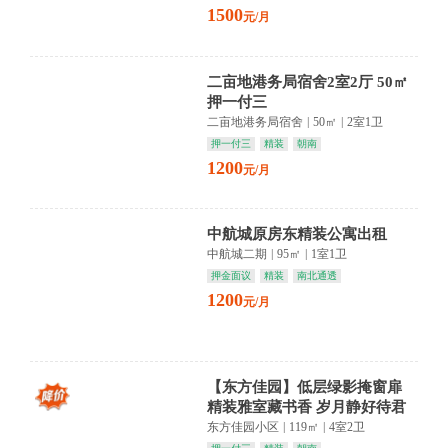
1500
元/月
二亩地港务局宿舍2室2厅 50㎡
押一付三
二亩地港务局宿舍
|
50㎡
|
2室1卫
押一付三
精装
朝南
1200
元/月
中航城原房东精装公寓出租
中航城二期
|
95㎡
|
1室1卫
押金面议
精装
南北通透
1200
元/月
【东方佳园】低层绿影掩窗扉
精装雅室藏书香 岁月静好待君
归
东方佳园小区
|
119㎡
|
4室2卫