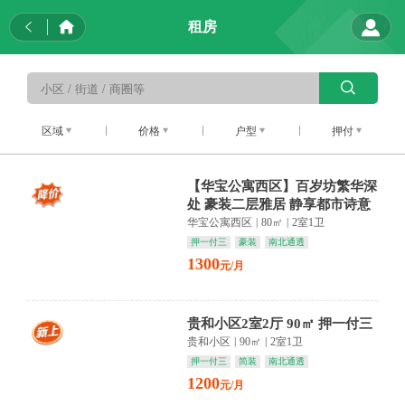
租房
区域
价格
户型
押付
【华宝公寓西区】百岁坊繁华深
处 豪装二层雅居 静享都市诗意
栖居
华宝公寓西区
|
80㎡
|
2室1卫
押一付三
豪装
南北通透
1300
元/月
贵和小区2室2厅 90㎡ 押一付三
贵和小区
|
90㎡
|
2室1卫
押一付三
简装
南北通透
1200
元/月