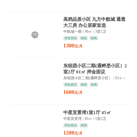
高档品质小区 九方中航城 通透
大三房 办公居家首选
中航城一期
|
90㎡
|
3室1卫
押金面议
精装
朝南
1300
元/月
东组团小区二期(通畔垄小区）2
室2厅 81㎡ 押金面议
东组团小区二期(通畔垄小区）
|
81㎡
|
2室1卫
押金面议
精装
朝南
1600
元/月
中星宜景湾1室1厅 45㎡
中星宜景湾
|
45㎡
|
1室2卫
押金面议
精装
1200
元/月