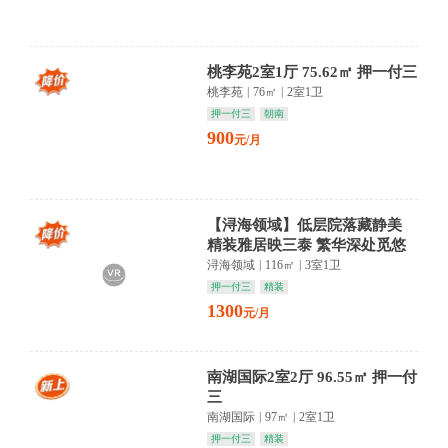
桃李苑2室1厅 75.62㎡ 押一付三
桃李苑
|
76㎡
|
2室1卫
押一付三
朝南
900
元/月
【浔海领域】低层院落藏静美
精装雅居映三泰 繁华深处觅悠
然
浔海领域
|
116㎡
|
3室1卫
押一付三
精装
1300
元/月
南湖国际2室2厅 96.55㎡ 押一付
三
南湖国际
|
97㎡
|
2室1卫
押一付三
精装