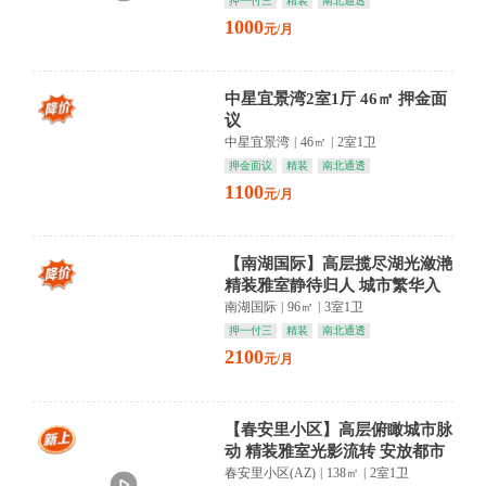
押一付三
精装
南北通透
1000
元/月
中星宜景湾2室1厅 46㎡ 押金面
议
中星宜景湾
|
46㎡
|
2室1卫
押金面议
精装
南北通透
1100
元/月
【南湖国际】高层揽尽湖光潋滟
精装雅室静待归人 城市繁华入
画来
南湖国际
|
96㎡
|
3室1卫
押一付三
精装
南北通透
2100
元/月
【春安里小区】高层俯瞰城市脉
动 精装雅室光影流转 安放都市
归心
春安里小区(AZ)
|
138㎡
|
2室1卫