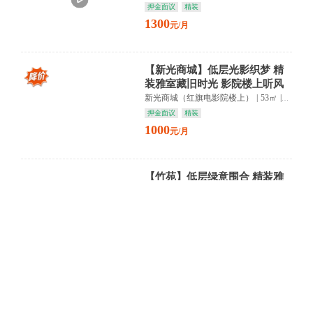
押金面议
精装
1300
元/月
【新光商城】低层光影织梦 精
装雅室藏旧时光 影院楼上听风
吟
新光商城（红旗电影院楼上）
|
53㎡
|
2室2卫
押金面议
精装
1000
元/月
【竹苑】低层绿意围合 精装雅
居映新五中 濂溪静享慢时光
竹苑
|
76㎡
|
2室1卫
押一付三
精装
朝南
850
元/月
沿浔小区B区2室2厅 88㎡ 押三
付一
沿浔小区B区
|
88㎡
|
2室1卫