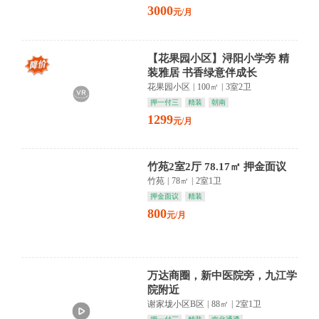
3000
元/月
【花果园小区】浔阳小学旁 精
装雅居 书香绿意伴成长
花果园小区
|
100㎡
|
3室2卫
押一付三
精装
朝南
1299
元/月
竹苑2室2厅 78.17㎡ 押金面议
竹苑
|
78㎡
|
2室1卫
押金面议
精装
800
元/月
万达商圈，新中医院旁，九江学
院附近
谢家垅小区B区
|
88㎡
|
2室1卫