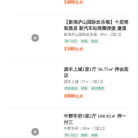
1400
元/月
【新湖庐山国际欢乐颂】十层简
装雅居 新汽车站商圈便捷 濂溪
区生活新篇章
新湖庐山国际欢乐颂
|
46㎡
|
2室1卫
押一付三
简装
朝北
1500
元/月
源丰上城1室1厅 36.75㎡ 押金面
议
源丰上城
|
37㎡
|
1室1卫
押金面议
精装
南北通透
1000
元/月
中辉学府3室2厅 100.02㎡ 押一
付三
中辉学府
|
100㎡
|
3室2卫
押一付三
精装
朝南