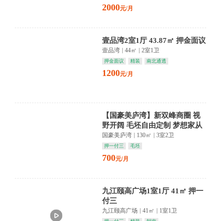
2000
元/月
壹品湾2室1厅 43.87㎡ 押金面议
壹品湾
|
44㎡
|
2室1卫
押金面议
精装
南北通透
1200
元/月
【国豪美庐湾】新双峰商圈 视
野开阔 毛坯自由定制 梦想家从
这里启航
国豪美庐湾
|
130㎡
|
3室2卫
押一付三
毛坯
700
元/月
九江颐高广场1室1厅 41㎡ 押一
付三
九江颐高广场
|
41㎡
|
1室1卫