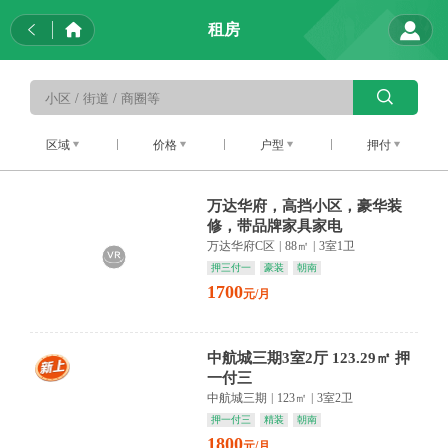
租房
区域
价格
户型
押付
万达华府，高挡小区，豪华装
修，带品牌家具家电
万达华府C区
|
88㎡
|
3室1卫
押三付一
豪装
朝南
1700
元/月
中航城三期3室2厅 123.29㎡ 押
一付三
中航城三期
|
123㎡
|
3室2卫
押一付三
精装
朝南
1800
元/月