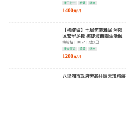
押三付一
精装
朝南
1400
元/月
【梅绽坡】七层简装雅居 浔阳
区繁华尽揽 梅绽坡商圈生活触
手可及
梅绽坡
|
101㎡
|
2室1卫
押金面议
简装
朝南
1200
元/月
八里湖市政府旁碧桂园天璞精装
4房家具家电齐全
联发碧桂园天璞
|
143㎡
|
4室1卫
押一付三
豪装
南北通透
2500
元/月
【怡祥苑】低层绿影掩窗扉 精
装雅室藏书香 岁月静好待君归
怡祥苑
|
62㎡
|
2室1卫