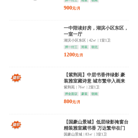
押一付三
精装
朝南
900
元/月
一中陪读好房，湖滨小区东区，
一室一厅
湖滨小区东区
|
42㎡
|
1室1卫
押一付三
简装
朝北
1200
元/月
【紫荆苑】中层书香伴绿影 豪
装雅室藏诗意 城市繁华入画来
紫荆苑
|
76㎡
|
2室1卫
押金面议
豪装
朝南
800
元/月
【国豪山景城】低层绿影掩窗台
精装雅室藏书香 万达繁华在门
外
国豪山景城
|
83㎡
|
3室1卫