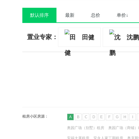
默认排序
最新
总价
单价↓
置业专家：
田健
沈鹏
租房小区房源：
A
B
C
D
E
F
G
H
I
奥园广场（别墅）租房
奥园广场（商铺）
安福大厦租房
安永人家三期租房
奥克斯