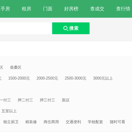
二手房
租房
门面
好房榜
查成交
查行情
搜索
区
柴桑区
元
1500-2000元
2000-2500元
2500-3000元
3000元以上
一付三
押二付三
押三付三
面议
五室以上
独立厨卫
精装修
商住两用
交通便利
学校配套
随时可看