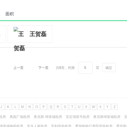
面积
王贺磊
上一页
下一页
共
0
页，
到第
页
确定
J
K
L
M
N
O
P
Q
R
S
T
U
V
W
X
Y
Z
租房
奥园广场租房
奥克斯·缔壹城租房
安定湖壹号租房
奥克斯缔壹城租房
缔壹城御府租房
安永人家租房
安利宿舍租房
爱华邮电疗养院宿舍租房
爱华新