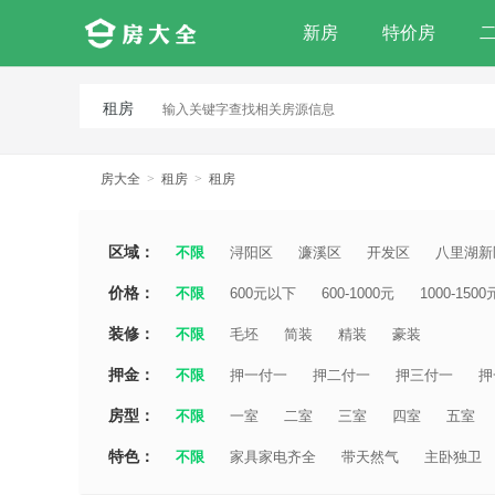
新房
特价房
租房
房大全
>
租房
>
租房
区域：
不限
浔阳区
濂溪区
开发区
八里湖新
价格：
不限
600元以下
600-1000元
1000-1500
装修：
不限
毛坯
简装
精装
豪装
押金：
不限
押一付一
押二付一
押三付一
押
房型：
不限
一室
二室
三室
四室
五室
特色：
不限
家具家电齐全
带天然气
主卧独卫