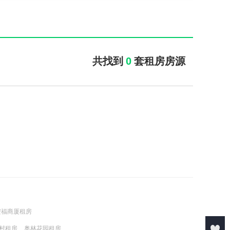
共找到
0
套租房房源
安福商厦租房
村租房
奥林花园租房