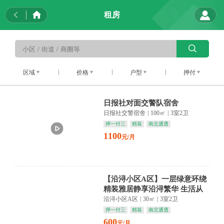
租房
区域
价格
户型
押付
日报社对面交警队宿舍
日报社交警宿舍
|
100㎡
|
3室2卫
押一付三
精装
南北通透
1100
元/月
【沿浔小区A区】一层绿意环绕
精装雅居静享沿浔繁华 生活从
容如诗
沿浔小区A区
|
30㎡
|
3室2卫
押一付三
精装
南北通透
600
元/月