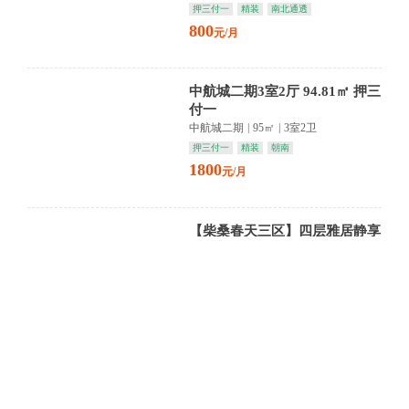
押三付一
精装
南北通透
800
元/月
中航城二期3室2厅 94.81㎡ 押三
付一
中航城二期
|
95㎡
|
3室2卫
押三付一
精装
朝南
1800
元/月
【柴桑春天三区】四层雅居静享
繁华 精装品质融于绿意 都市生
活悠然启幕
柴桑春天三区
|
90㎡
|
2室1卫
押金面议
精装
1600
元/月
【柴桑春天三区】四层雅居静享
繁华 精装品质融汇生活 柴桑商
圈尽在咫尺
柴桑春天三区
|
90㎡
|
2室1卫