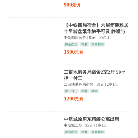
900
元/月
【中铁四局宿舍】六层简装雅居
十里转盘繁华触手可及 静谧与
便利共融
中铁四局宿舍
|
85㎡
|
3室1卫
押金面议
简装
东西朝向
1500
元/月
二亩地港务局宿舍2室2厅 50㎡
押一付三
二亩地港务局宿舍
|
50㎡
|
2室1卫
押一付三
精装
朝南
1200
元/月
中航城原房东精装公寓出租
中航城二期
|
95㎡
|
1室1卫
押金面议
精装
南北通透