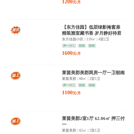
1200
元/月
【东方佳园】低层绿影掩窗扉
精装雅室藏书香 岁月静好待君
归
东方佳园小区
|
119㎡
|
4室2卫
押一付三
精装
朝南
1600
元/月
莱茵美郡美郡两房一厅一卫朝南
莱茵美郡
|
60㎡
|
2室1卫
押一付三
精装
朝南
1100
元/月
莱茵美郡2室1厅 62.06㎡ 押三付
一
莱茵美郡
|
62㎡
|
2室1卫