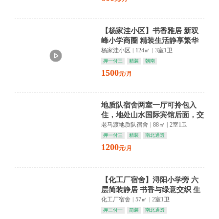
【杨家洼小区】书香雅居 新双
峰小学商圈 精装生活静享繁华
杨家洼小区
|
124㎡
|
3室1卫
押一付三
精装
朝南
1500
元/月
地质队宿舍两室一厅可拎包入
住，地处山水国际宾馆后面，交
通方便，生活配套设备全。
老马渡地质队宿舍
|
88㎡
|
2室1卫
押一付三
精装
南北通透
1200
元/月
【化工厂宿舍】浔阳小学旁 六
层简装静居 书香与绿意交织 生
活悠然自得
化工厂宿舍
|
57㎡
|
2室1卫
押三付一
简装
南北通透