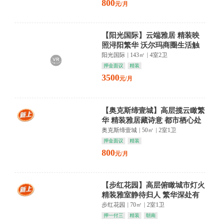
800
元/月
【阳光国际】云端雅居 精装映
照浔阳繁华 沃尔玛商圈生活触
手可及
阳光国际
|
143㎡
|
4室2卫
押金面议
精装
3500
元/月
【奥克斯缔壹城】高层揽云瞰繁
华 精装雅居藏诗意 都市栖心处
奥克斯缔壹城
|
50㎡
|
2室1卫
押金面议
精装
800
元/月
【步红花园】高层俯瞰城市灯火
精装雅室静待归人 繁华深处有
清欢
步红花园
|
70㎡
|
2室1卫
押一付三
精装
朝南