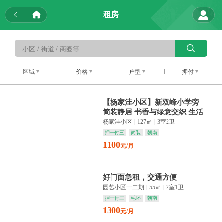
租房
区域
价格
户型
押付
【杨家洼小区】新双峰小学旁
简装静居 书香与绿意交织 生活
悠然自得
杨家洼小区
|
127㎡
|
3室2卫
押一付三
简装
朝南
1100
元/月
好门面急租，交通方便
园艺小区一二期
|
55㎡
|
2室1卫
押一付三
毛坯
朝南
1300
元/月