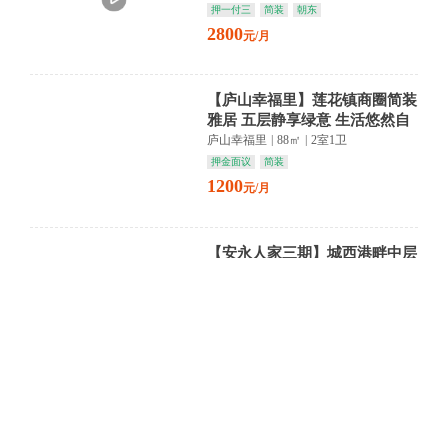
押一付三
简装
朝东
2800
元/月
【庐山幸福里】莲花镇商圈简装
雅居 五层静享绿意 生活悠然自
得
庐山幸福里
|
88㎡
|
2室1卫
押金面议
简装
1200
元/月
【安永人家三期】城西港畔中层
雅居 精装映照流光 静享开发区
繁华诗意
安永人家三期
|
128㎡
|
3室2卫
押一付三
精装
南北通透
1300
元/月
【二亩地商圈散盘】浔阳繁华一
隅 简装雅居静享 都市烟火与宁
静交织
二亩地商圈散盘
|
68㎡
|
2室1卫