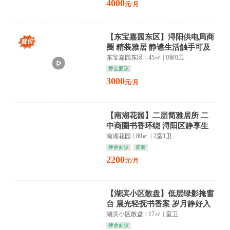
4000
元/月
【东宝嘉园东区】浔阳供电局商
圈 精装雅居 静谧生活触手可及
东宝嘉园东区
|
45㎡
|
0室0卫
押金面议
3000
元/月
【南湖花园】二层简雅居所 二
中商圈书香环绕 浔阳区静享生
活
南湖花园
|
80㎡
|
2室1卫
押金面议
简装
2200
元/月
【湖滨小区散盘】低层绿影掩窗
台 晨光轻抚书香案 岁月静好入
梦来
湖滨小区散盘
|
17㎡
|
室卫
押金面议