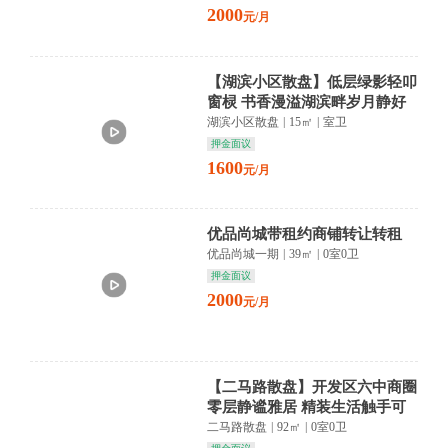
2000
元/月
【湖滨小区散盘】低层绿影轻叩
窗棂 书香漫溢湖滨畔岁月静好
入梦来
湖滨小区散盘
|
15㎡
|
室卫
押金面议
1600
元/月
优品尚城带租约商铺转让转租
优品尚城一期
|
39㎡
|
0室0卫
押金面议
2000
元/月
【二马路散盘】开发区六中商圈
零层静谧雅居 精装生活触手可
及
二马路散盘
|
92㎡
|
0室0卫