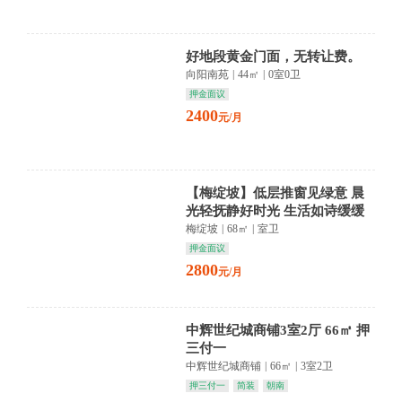
好地段黄金门面，无转让费。
向阳南苑
|
44㎡
|
0室0卫
押金面议
2400
元/月
【梅绽坡】低层推窗见绿意 晨
光轻抚静好时光 生活如诗缓缓
流淌
梅绽坡
|
68㎡
|
室卫
押金面议
2800
元/月
中辉世纪城商铺3室2厅 66㎡ 押
三付一
中辉世纪城商铺
|
66㎡
|
3室2卫
押三付一
简装
朝南