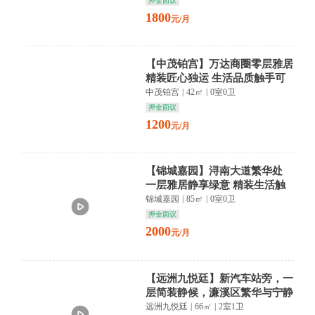
押金面议
1800
元/月
【中茂铂宫】万达商圈零层雅居
精装匠心独运 生活品质触手可
及
中茂铂宫
|
42㎡
|
0室0卫
押金面议
1200
元/月
【锦城嘉园】浔南大道繁华处
一层雅居静享绿意 精装生活触
手可及
锦城嘉园
|
85㎡
|
0室0卫
押金面议
2000
元/月
【远洲九悦廷】新汽车站旁，一
层简装静候，濂溪区繁华与宁静
交织，生活从此从容。
远洲九悦廷
|
66㎡
|
2室1卫