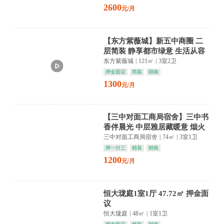
2600
元/月
【东方紫薇城】新五中商圈 二
层简装 静享都市绿意 生活从容
启幕
东方紫薇城
|
121㎡
|
3室2卫
押金面议
简装
朝南
1300
元/月
【三中对面工商局宿舍】三中书
香伴晨光 中层雅居藏暖意 烟火
人间正相宜
三中对面工商局宿舍
|
74㎡
|
3室1卫
押一付三
精装
朝南
1200
元/月
恒大珑庭1室1厅 47.72㎡ 押金面
议
恒大珑庭
|
48㎡
|
1室1卫