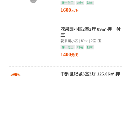
押一付三
简装
朝南
1600
元/月
花果园小区2室2厅 89㎡ 押一付
三
花果园小区
|
89㎡
|
2室1卫
押一付三
精装
朝南
1400
元/月
中辉世纪城3室2厅 125.06㎡ 押
一付三
中辉世纪城
|
125㎡
|
3室2卫
押一付三
精装
朝南
2280
元/月
开发区双语学校旁复式两房 三
台空调
中骏雍景湾
|
34㎡
|
2室1卫