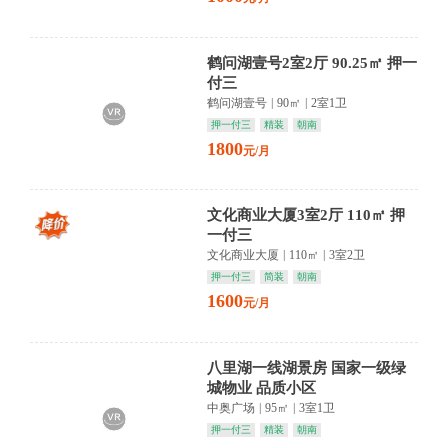
鹤问湖壹号2室2厅 90.25㎡ 押一
付三
鹤问湖壹号
|
90㎡
|
2室1卫
押一付三
精装
朝南
1800
元/月
文化商业大厦3室2厅 110㎡ 押
一付三
文化商业大厦
|
110㎡
|
3室2卫
押一付三
简装
朝南
1600
元/月
八里湖一线湖景房 国家一级绿
城物业 品质小区
中奥广场
|
95㎡
|
3室1卫
押一付三
精装
朝南