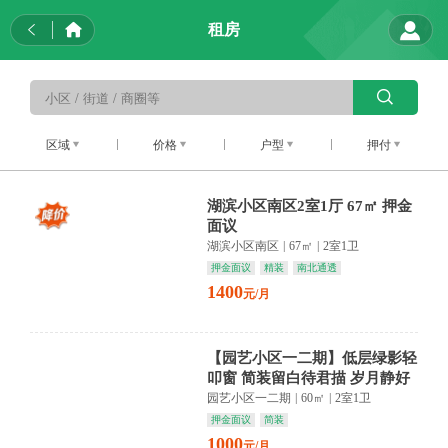
租房
区域
价格
户型
押付
湖滨小区南区2室1厅 67㎡ 押金
面议
湖滨小区南区
|
67㎡
|
2室1卫
押金面议
精装
南北通透
1400
元/月
【园艺小区一二期】低层绿影轻
叩窗 简装留白待君描 岁月静好
入画来
园艺小区一二期
|
60㎡
|
2室1卫
押金面议
简装
1000
元/月