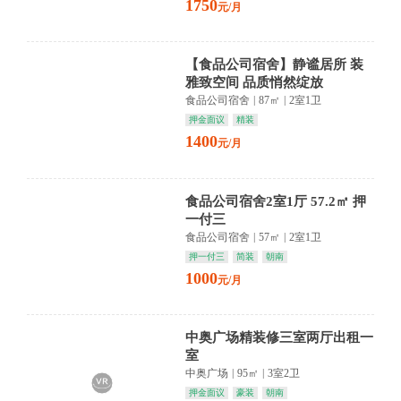
1750
元/月
【食品公司宿舍】静谧居所 装
雅致空间 品质悄然绽放
食品公司宿舍
|
87㎡
|
2室1卫
押金面议
精装
1400
元/月
食品公司宿舍2室1厅 57.2㎡ 押
一付三
食品公司宿舍
|
57㎡
|
2室1卫
押一付三
简装
朝南
1000
元/月
中奥广场精装修三室两厅出租一
室
中奥广场
|
95㎡
|
3室2卫
押金面议
豪装
朝南