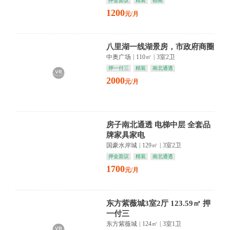
押金面议
精装
朝南
1200
元/月
八里湖一线湖景房，市政府商圈
中奥广场
|
110㎡
|
3室2卫
押一付三
精装
南北通透
2000
元/月
房子南北通透 电梯中层 全套品
牌家具家电
国豪水岸城
|
129㎡
|
3室2卫
押金面议
精装
南北通透
1700
元/月
东方紫薇城3室2厅 123.59㎡ 押
一付三
东方紫薇城
|
124㎡
|
3室1卫