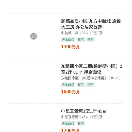
高档品质小区 九方中航城 通透
大三房 办公居家首选
中航城一期
|
90㎡
|
3室1卫
押金面议
精装
朝南
1300
元/月
东组团小区二期(通畔垄小区）2
室2厅 81㎡ 押金面议
东组团小区二期(通畔垄小区）
|
81㎡
|
2室1卫
押金面议
精装
朝南
1600
元/月
中星宜景湾1室1厅 45㎡
中星宜景湾
|
45㎡
|
1室2卫
押金面议
精装
1200
元/月