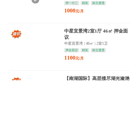
押一付三
精装
南北通透
1000
元/月
中星宜景湾2室1厅 46㎡ 押金面
议
中星宜景湾
|
46㎡
|
2室1卫
押金面议
精装
南北通透
1100
元/月
【南湖国际】高层揽尽湖光潋滟
精装雅室静待归人 城市繁华入
画来
南湖国际
|
96㎡
|
3室1卫
押一付三
精装
南北通透
2100
元/月
【春安里小区】高层俯瞰城市脉
动 精装雅室光影流转 安放都市
归心
春安里小区(AZ)
|
138㎡
|
2室1卫