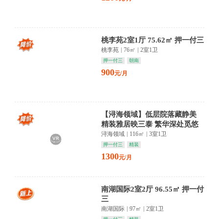
桃李苑2室1厅 75.62㎡ 押一付三
桃李苑
|
76㎡
|
2室1卫
押一付三
朝南
900
元/月
【浔海领域】低层院落藏静美
精装雅居映三泰 繁华深处觅悠
然
浔海领域
|
116㎡
|
3室1卫
押一付三
精装
1300
元/月
南湖国际2室2厅 96.55㎡ 押一付
三
南湖国际
|
97㎡
|
2室1卫