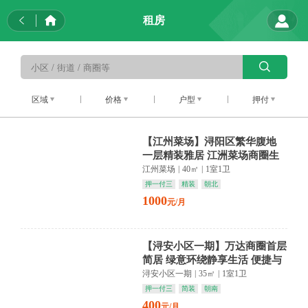
租房
区域
价格
户型
押付
【江州菜场】浔阳区繁华腹地
一层精装雅居 江洲菜场商圈生
活触手可及
江州菜场
|
40㎡
|
1室1卫
押一付三
精装
朝北
1000
元/月
【浔安小区一期】万达商圈首层
简居 绿意环绕静享生活 便捷与
宁静共融
浔安小区一期
|
35㎡
|
1室1卫
押一付三
简装
朝南
400
元/月