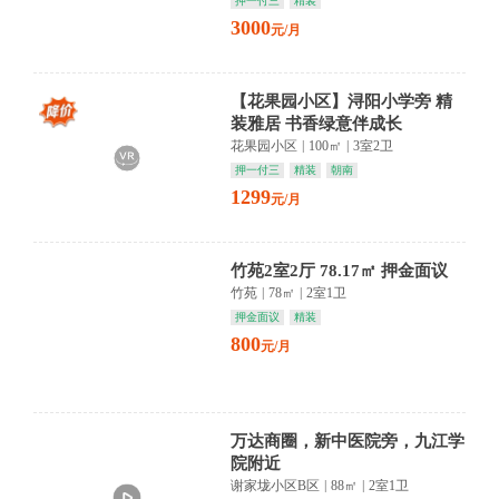
押一付三
精装
3000
元/月
【花果园小区】浔阳小学旁 精
装雅居 书香绿意伴成长
花果园小区
|
100㎡
|
3室2卫
押一付三
精装
朝南
1299
元/月
竹苑2室2厅 78.17㎡ 押金面议
竹苑
|
78㎡
|
2室1卫
押金面议
精装
800
元/月
万达商圈，新中医院旁，九江学
院附近
谢家垅小区B区
|
88㎡
|
2室1卫