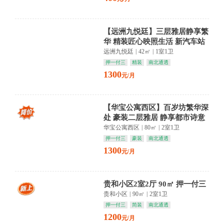
【远洲九悦廷】三层雅居静享繁
华 精装匠心映照生活 新汽车站
商圈便捷随行
远洲九悦廷
|
42㎡
|
1室1卫
押一付三
精装
南北通透
1300
元/月
【华宝公寓西区】百岁坊繁华深
处 豪装二层雅居 静享都市诗意
栖居
华宝公寓西区
|
80㎡
|
2室1卫
押一付三
豪装
南北通透
1300
元/月
贵和小区2室2厅 90㎡ 押一付三
贵和小区
|
90㎡
|
2室1卫
押一付三
简装
南北通透
1200
元/月