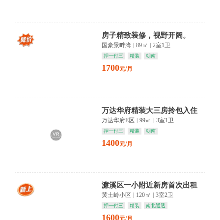
房子精致装修，视野开阔。
国豪景畔湾
|
89㎡
|
2室1卫
押一付三
精装
朝南
1700
元/月
万达华府精装大三房拎包入住
万达华府E区
|
99㎡
|
3室1卫
押一付三
精装
朝南
1400
元/月
濂溪区一小附近新房首次出租
黄土岭小区
|
120㎡
|
3室2卫
押一付三
精装
南北通透
1600
元/月