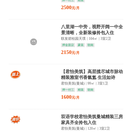
押一付三
精装
2500
元/月
八里湖一中旁，视野开阔一中全
景清晰，全新装修拎包入住
联发碧桂园天璞
|
104㎡
|
3室2卫
押金面议
豪装
朝南
2150
元/月
【君怡美筑】高层揽尽城市脉动
精装雅室书香氤氲 生活如诗
君怡美筑(曼城)
|
99㎡
|
3室1卫
押一付三
精装
朝南
1600
元/月
双语学校君怡美筑曼城精装三房
家具齐全拎包入住
君怡美筑(曼城)
|
120㎡
|
3室2卫