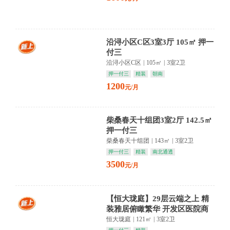
沿浔小区C区3室3厅 105㎡ 押一
付三
沿浔小区C区
|
105㎡
|
3室2卫
押一付三
精装
朝南
1200
元/月
柴桑春天十组团3室2厅 142.5㎡
押一付三
柴桑春天十组团
|
143㎡
|
3室2卫
押一付三
精装
南北通透
3500
元/月
【恒大珑庭】29层云端之上 精
装雅居俯瞰繁华 开发区医院商
圈静享品质生活
恒大珑庭
|
121㎡
|
3室2卫