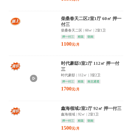
柴桑春天二区2室1厅 60㎡ 押一
付三
柴桑春天二区
|
60㎡
|
2室1卫
押一付三
精装
朝南
1100
元/月
时代豪邸3室2厅 112㎡ 押一付
三
时代豪邸
|
112㎡
|
3室2卫
押一付三
精装
南北通透
1700
元/月
鑫海领域2室2厅 92㎡ 押一付三
鑫海领域
|
92㎡
|
2室1卫
押一付三
精装
朝南
1500
元/月