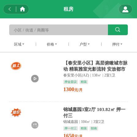
租房
区域
价格
户型
押付
【春安里小区】高层俯瞰城市脉
动 精装雅室光影流转 安放都市
归心
春安里小区(AZ)
|
138㎡
|
2室1卫
押金面议
精装
1300
元/月
锦城嘉园3室2厅 103.82㎡ 押一
付三
锦城嘉园
|
104㎡
|
3室2卫
押一付三
精装
朝南
1650
元/月