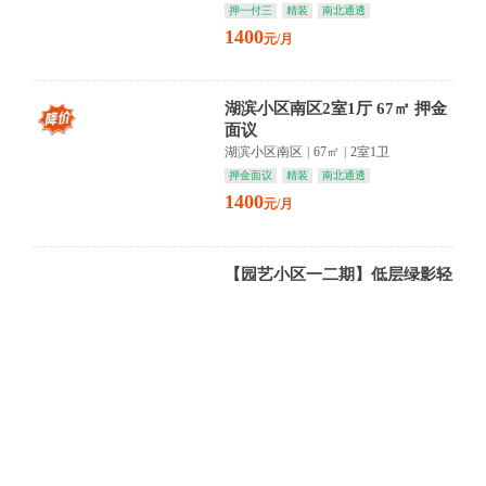
押一付三
精装
南北通透
1400
元/月
湖滨小区南区2室1厅 67㎡ 押金
面议
湖滨小区南区
|
67㎡
|
2室1卫
押金面议
精装
南北通透
1400
元/月
【园艺小区一二期】低层绿影轻
叩窗 简装留白待君描 岁月静好
入画来
园艺小区一二期
|
60㎡
|
2室1卫
押金面议
简装
1000
元/月
鹤问湖壹号2室2厅 90.25㎡ 押一
付三
鹤问湖壹号
|
90㎡
|
2室1卫